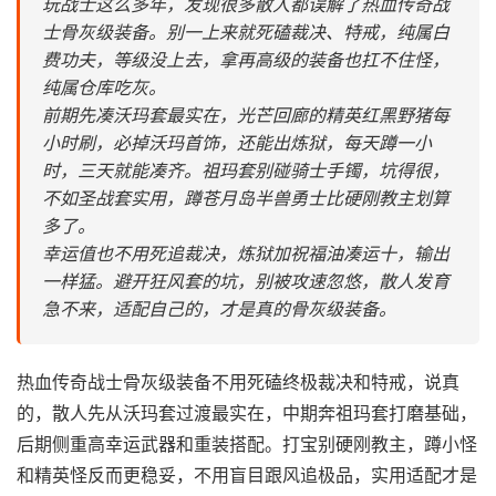
玩战士这么多年，发现很多散人都误解了热血传奇战
士骨灰级装备。别一上来就死磕裁决、特戒，纯属白
费功夫，等级没上去，拿再高级的装备也扛不住怪，
纯属仓库吃灰。
前期先凑沃玛套最实在，光芒回廊的精英红黑野猪每
小时刷，必掉沃玛首饰，还能出炼狱，每天蹲一小
时，三天就能凑齐。祖玛套别碰骑士手镯，坑得很，
不如圣战套实用，蹲苍月岛半兽勇士比硬刚教主划算
多了。
幸运值也不用死追裁决，炼狱加祝福油凑运十，输出
一样猛。避开狂风套的坑，别被攻速忽悠，散人发育
急不来，适配自己的，才是真的骨灰级装备。
热血传奇战士骨灰级装备不用死磕终极裁决和特戒，说真
的，散人先从沃玛套过渡最实在，中期奔祖玛套打磨基础，
后期侧重高幸运武器和重装搭配。打宝别硬刚教主，蹲小怪
和精英怪反而更稳妥，不用盲目跟风追极品，实用适配才是