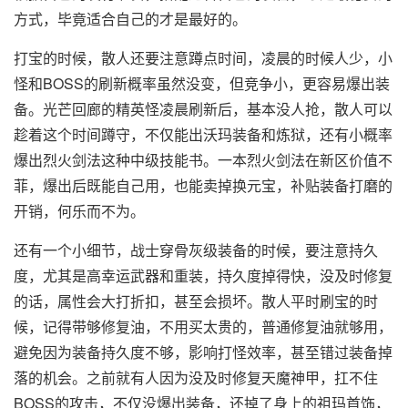
方式，毕竟适合自己的才是最好的。
打宝的时候，散人还要注意蹲点时间，凌晨的时候人少，小
怪和BOSS的刷新概率虽然没变，但竞争小，更容易爆出装
备。光芒回廊的精英怪凌晨刷新后，基本没人抢，散人可以
趁着这个时间蹲守，不仅能出沃玛装备和炼狱，还有小概率
爆出烈火剑法这种中级技能书。一本烈火剑法在新区价值不
菲，爆出后既能自己用，也能卖掉换元宝，补贴装备打磨的
开销，何乐而不为。
还有一个小细节，战士穿骨灰级装备的时候，要注意持久
度，尤其是高幸运武器和重装，持久度掉得快，没及时修复
的话，属性会大打折扣，甚至会损坏。散人平时刷宝的时
候，记得带够修复油，不用买太贵的，普通修复油就够用，
避免因为装备持久度不够，影响打怪效率，甚至错过装备掉
落的机会。之前就有人因为没及时修复天魔神甲，扛不住
BOSS的攻击，不仅没爆出装备，还掉了身上的祖玛首饰，