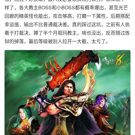
样了，各大教主BOSS和小BOSS都有概率爆出，甚至光芒
回廊的精英怪也能出，攻击够高，打磨一下属性，后期搭配
幸运值，输出不比普通裁决差。真的踩过这坑，之前有人执
着于打裁决，蹲了半个月祖玛教主，啥也没出，反而错过炼
狱的掉落，最后等级被别人拉开一大截，太亏了。