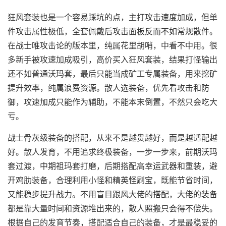
狂风套装也是一个容易踩坑的点，主打攻击速度加成，但单
件攻击属性极低，全套佩戴后攻击面板反而不如常规散件。
在战士唯攻击论的版本里，纯属花里胡哨，中看不中用。很
多新手被攻速加成吸引，高价买入狂风套装，结果打怪输出
还不如普通沃玛套，最后只能当成矿工专属装备，用来挖矿
提升效率，纯属浪费资源。散人选装备，优先看攻击和防
御，攻速加成只能作为辅助，不能本末倒置，不然只会吃大
亏。
战士骨灰级装备的搭配，从来不是越贵越好，而是越适配越
好。散人发育，不用追求终极装备，一步一步来，前期沃玛
套过渡，中期祖玛套打磨，后期搭配高幸运武器和重装，避
开鸡肋装备，合理利用小怪和精英怪刷宝，既能节省时间，
又能稳步提升战力。不用盲目跟风大佬的搭配，大佬的装备
都是靠大量时间和资源堆出来的，散人照搬只会得不偿失。
根据自己的发育节奏，搭配适合自己的装备，才是最稳妥的