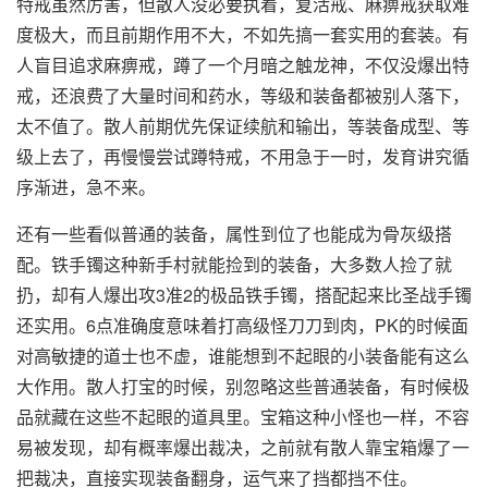
特戒虽然厉害，但散人没必要执着，复活戒、麻痹戒获取难
度极大，而且前期作用不大，不如先搞一套实用的套装。有
人盲目追求麻痹戒，蹲了一个月暗之触龙神，不仅没爆出特
戒，还浪费了大量时间和药水，等级和装备都被别人落下，
太不值了。散人前期优先保证续航和输出，等装备成型、等
级上去了，再慢慢尝试蹲特戒，不用急于一时，发育讲究循
序渐进，急不来。
还有一些看似普通的装备，属性到位了也能成为骨灰级搭
配。铁手镯这种新手村就能捡到的装备，大多数人捡了就
扔，却有人爆出攻3准2的极品铁手镯，搭配起来比圣战手镯
还实用。6点准确度意味着打高级怪刀刀到肉，PK的时候面
对高敏捷的道士也不虚，谁能想到不起眼的小装备能有这么
大作用。散人打宝的时候，别忽略这些普通装备，有时候极
品就藏在这些不起眼的道具里。宝箱这种小怪也一样，不容
易被发现，却有概率爆出裁决，之前就有散人靠宝箱爆了一
把裁决，直接实现装备翻身，运气来了挡都挡不住。