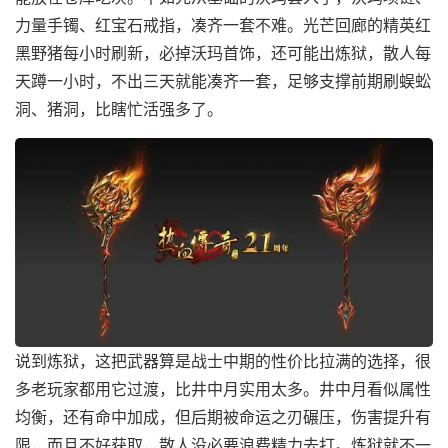
力量手镯、红宝石戒指，凑齐一套不难。光芒回廊的精英红
黑野猪每小时刷新，必掉沃玛首饰，还可能出炼狱，散人每
天蹲一小时，不出三天就能凑齐一套，足够支撑前期刷蜈蚣
洞、猪洞，比瞎忙活强多了。
说到炼狱，这把武器算是战士中期的性价比拉满的选择，很
多老玩家都用它过渡，比井中月实用太多。井中月看似属性
均衡，还有命中加成，但后期被命运之刃碾压，伤害提升有
限，而且不好获取，散人没必要浪费精力去打。炼狱就不一