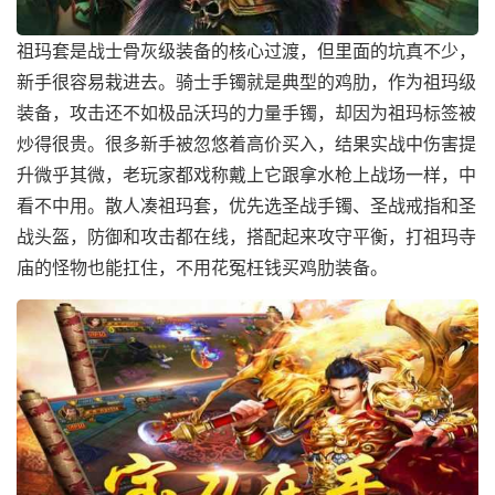
祖玛套是战士骨灰级装备的核心过渡，但里面的坑真不少，
新手很容易栽进去。骑士手镯就是典型的鸡肋，作为祖玛级
装备，攻击还不如极品沃玛的力量手镯，却因为祖玛标签被
炒得很贵。很多新手被忽悠着高价买入，结果实战中伤害提
升微乎其微，老玩家都戏称戴上它跟拿水枪上战场一样，中
看不中用。散人凑祖玛套，优先选圣战手镯、圣战戒指和圣
战头盔，防御和攻击都在线，搭配起来攻守平衡，打祖玛寺
庙的怪物也能扛住，不用花冤枉钱买鸡肋装备。