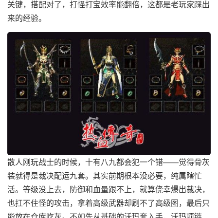
关键，搭配对了，打怪打宝效率能翻倍，这都是老玩家踩出
来的经验。
散人刚玩战士的时候，十有八九都会犯一个错——觉得骨灰
装就得是裁决配运九套。其实前期根本没必要，纯属瞎忙
活。等级没上去，防御和血量跟不上，就算侥幸爆出裁决，
也扛不住怪的攻击，拿着高级武器却刷不了高级图，最后只
能放在仓库吃灰。不如先从基础的沃玛套入手，沃玛项链、