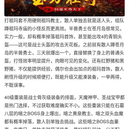
打祖玛套不用硬刚祖玛教主，散人单独去就是送人头，组队
蹲祖玛寺庙的小怪反而更高效。半兽勇士在苍月岛很常见，
实力一般，却有概率掉落祖玛首饰，甚至能出攻4的青铜头
盔——这可是战士头盔的攻击天花板。之前就有散人蹲苍月
岛的半兽勇士，三天就爆出一个，直接替换了身上的普通头
盔，打怪效率明显提升，肉眼可见的变化。还有红野猪和黑
野猪，不仅能提供经验，偶尔也会出加点的祖玛首饰，散人
刷怪升级的时候顺便打，既能升级又能凑装备，一举两得，
不耽误事。
40级重装是战士骨灰级装备的排面，天魔神甲、圣战宝甲都
是热门选择，不过获取难度确实不小。这些重装只能在石墓
八层的暗之BOSS身上爆出，暗之黄泉教主、暗之双头血魔
都有概率掉落，散人别单独去挑战。这些暗之BOSS血量