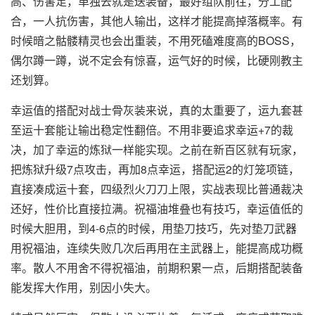
高、伤害足，单独去就是送装备，最好组队前往，分工配
合，一人抗伤害，其他人输出，这样才能提高掉落概率。有
时候暗之骷髅精灵也会出重装，不用死磕难度高的BOSS，
偶尔蹲一蹲，说不定会有惊喜，运气好的时候，比硬刚教主
还划算。
幸运值的搭配对战士骨灰装来说，真的太重要了，运九套甚
至运十套能让输出稳定性翻倍。不用非要追求幸运+7的裁
决，加了幸运的炼狱一样能实现。之前在新百区就有玩家，
把炼狱升级7点攻击，再加8点幸运，搭配运2的灯笼项链，
直接凑成运十套，四级烈火刀刀上限，实战表现比普通裁决
还好，性价比直接拉满。祝福油堆叠也有技巧，幸运值低的
时候大胆用，到4-6点的时候，用垫刀技巧，先对垫刀武器
用祝福油，连续失败几次后再用在主武器上，能提高成功概
率。散人不用舍不得祝福油，前期积累一点，后期搭配装备
能发挥大作用，别因小失大。