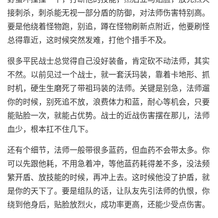
接刺杀，刺杀能无视一部分盾的防御，对法师伤害特别高。
要是他绕着怪物跑，别追，蹲在怪物刷新点附近，他要刷怪
总得靠近，这时候突然发难，打他个措手不及。
很多平民战士总觉得自己没好装备，肯定砍不动法师，其实
不然。以前见过一个战士，就一套沃玛装，靠着卡地形、抓
时机，硬生生磨死了带祖玛装的法师。关键是别急，法师遛
你的时候，别死追不放，浪费体力和蓝，耐心等机会，只要
能贴脸一次，就能占优势。战士的近战伤害摆在那儿，法师
血少，根本扛不住几下。
还有个细节，法师一般带很多蓝药，但血药不会带太多。你
可以先跟他耗，不用急着冲，等他蓝药耗得差不多，没法频
繁开盾、放技能的时候，再冲上去。这时候他没了护盾，就
是你的天下了。要是组队的话，让队友先引法师的仇恨，你
绕到他身后，贴脸放烈火，成功率更高，还能少受点伤害。