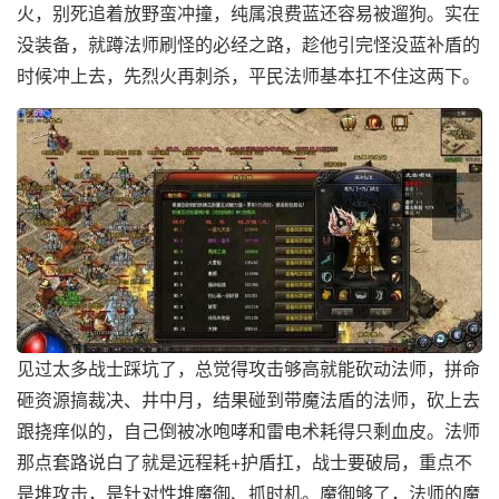
火，别死追着放野蛮冲撞，纯属浪费蓝还容易被遛狗。实在
没装备，就蹲法师刷怪的必经之路，趁他引完怪没蓝补盾的
时候冲上去，先烈火再刺杀，平民法师基本扛不住这两下。
见过太多战士踩坑了，总觉得攻击够高就能砍动法师，拼命
砸资源搞裁决、井中月，结果碰到带魔法盾的法师，砍上去
跟挠痒似的，自己倒被冰咆哮和雷电术耗得只剩血皮。法师
那点套路说白了就是远程耗+护盾扛，战士要破局，重点不
是堆攻击，是针对性堆魔御、抓时机。魔御够了，法师的魔