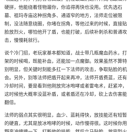
硬拼，他能绕着怪物遛你，你追得再快也没用。优先选石
墓、祖玛寺庙这种拐角多、通道窄的地方，法师走位被限
制，没法随意绕圈，你堵在拐角，等他过来的时候，直接贴
脸放烈火，哪怕他开了盾，也能打破，后续补刺杀和普通攻
击，慢慢耗就行。
说个冷门招，老玩家基本都知道，战士带几瓶魔血药水，打
架的时候喝，既能补血，还能加一点魔御。效果虽然不算特
别明显，但关键时刻能多扛一下法师的攻击，争取贴脸的机
会。另外，别等法师把盾开起来再冲，法师开盾费蓝，还有
冷却时间，要是看到他刚放完冰咆哮或者雷电术，赶紧冲，
这时候他大概率没蓝补盾，或者盾还在冷却，砍上去伤害能
翻倍。
法师的弱点其实很明显，血少、蓝耗得快，放技能还有短暂
的硬直，尤其是放冰咆哮的时候，动作慢得很。这时候你用
野蛮冲撞撞一下，打断他的技能，然后立马贴脸，放完烈火