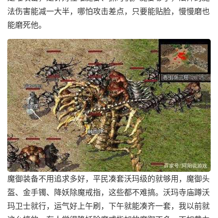
法伤害能减一大半，哪怕攻击差点，只要能贴脸，慢慢磨也
能磨死他。
魔御装备不用追求多好，平民凑套沃玛级的就够用，魔御头
盔、金手镯、降妖除魔戒指，这些都不难搞。沃玛寺庙蹲沃
玛卫士就行，运气好上午刷，下午就能凑齐一套，我以前就