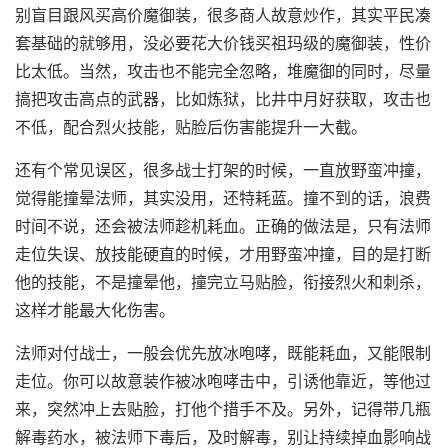
别盲目跟风买高价魔御装，很多商人故意炒作，其实平民凑
套基础的就够用，没必要花大价钱买祖玛级的魔御装，性价
比太低。当然，攻击也不能完全忽略，堆魔御的同时，尽量
搞把攻击高点的武器，比如炼狱，比井中月好获取，攻击也
不低，配合烈火技能，贴脸后伤害能提升一大截。
还有个常见误区，很多战士打架的时候，一直放野蛮冲撞，
觉得能撞晕法师，其实没用，还特耗蓝。撞不到的话，浪费
时间不说，还会被法师趁机耗血。正确的做法是，只有法师
走位失误、放技能硬直的时候，才用野蛮冲撞，目的是打断
他的技能，不是撞晕他，撞完立马贴脸，衔接烈火和刺杀，
这样才能最大化伤害。
法师对付战士，一般会优先放冰咆哮，既能耗血，又能限制
走位。你可以故意装作被冰咆哮击中，引诱他靠近，等他过
来，突然冲上去贴脸，打他个措手不及。另外，记得带几瓶
解毒药水，被法师下毒后，及时解毒，别让持续掉血影响战