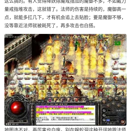
这么搞的。有人觉得降妖除魔戒指加的魔御不多，不如戴力
量戒指堆攻击，这就错了。法师的伤害是持续的，魔御高一
点，就能多扛几下，才有机会追上去贴脸；要是魔御不够，
没等靠近法师就被耗死了，再多攻击也白搭。
地图选不对，再厉害也白废。别在蜈蚣洞这种开阔地跟法师