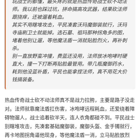
玩战士的都懂，最头疼的就是热血传奇战士砍不动法
师。我以前也踩过坑，拼命搞高攻武器，结果砍法师
跟挠痒，还被遛着耗血。
其实不用瞎堆攻击，平民凑套沃玛魔御装就行，沃玛
寺庙刷卫士就能掉。选石墓、祖玛那种拐角多的图，
堵着他别让遛，等他魔法盾一消就贴脸烈火，再补刺
杀。
别一直放野蛮冲撞，费蓝还没用，法师放冰咆哮时硬
直大，撞一下打断再贴脸最管用。带几瓶魔御药水，
耗到他没蓝补盾，平民也能拿捏法师，真不用花大价
钱搞装备。
热血传奇战士砍不动法师真不是战力拉胯，主要是路子没走
对。法师就靠魔法盾扛伤害，冰咆哮远程耗血，还爱绕着障
碍物遛人，战士追着砍半天，连人衣角都碰不到。平民战士
别瞎堆攻击，先凑套基础魔御装，魔御头盔、金手镯就行，
再卡地图拐角逼他现身，等他魔法盾一消，立马贴脸放烈