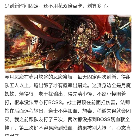
少刷新时间固定，还不用花双倍点卡，划算多了。
赤月恶魔在赤月峡谷的恶魔祭坛，每天固定两次刷新，得组
队五人以上，输出够了才有概率出屠龙。这货身边全是月魔
蜘蛛，烦得很，老干扰输出，得先清小怪，不然小怪围着
打，根本没法专心打BOSS。战士得顶在前面扛伤害，法师
站在后面远程输出，道士不停加血、施毒，稍微失误就会团
灭。我之前跟队友打了三次，两次都没撑到BOSS残血就全
挂了，第三次好不容易磨到残血，结果被别人抢了，心态直