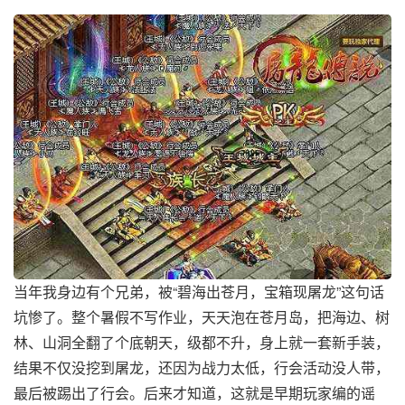
当年我身边有个兄弟，被“碧海出苍月，宝箱现屠龙”这句话
坑惨了。整个暑假不写作业，天天泡在苍月岛，把海边、树
林、山洞全翻了个底朝天，级都不升，身上就一套新手装，
结果不仅没挖到屠龙，还因为战力太低，行会活动没人带，
最后被踢出了行会。后来才知道，这就是早期玩家编的谣