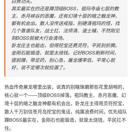
白费功夫。
其实最实在的还是蹲顶级BOSS，祖玛寺庙七层的教
主、赤月峡谷的恶魔，还有幻境十层的暗之触龙神，
都有机会出。散人没传送戒指，别硬清祖玛的怪，找
几个靠谱队友，战士扛、法师清、道士辅，不然刚见
到BOSS就被大行会清场。
卧龙庄主也能出，但得挖宝还费灵符，平民别折腾。
金刚石能锻造，就是太烧钱。记好BOSS刷新时间，
提前蹲，带足药，别心急，屠龙爆率低，平常心就
好，说不定哪次就捡漏了。
热血传奇屠龙哪里出装，说真的别瞎琢磨那些花里胡哨的，
核心就一个——顶级BOSS掉落。祖玛教主、赤月恶魔、幻
境十层的暗之触龙神都有机会出，卧龙庄主得用灵符挖宝，
散人千万别信苍月岛挖宝的鬼话，纯属浪费时间，优先组队
蹲BOSS最实在，金刚石也能锻造，就是太烧钱，平民扛不
住。