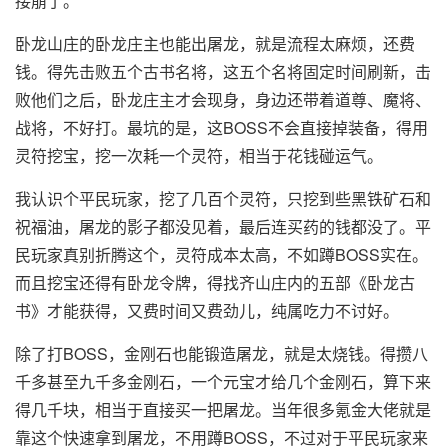
接崩了。
卧龙山庄的卧龙庄主也能出屠龙，就是流程太麻烦，还费
钱。得先击败五个古书名将，这五个名将固定时间刷新，击
败他们之后，卧龙庄主才会现身，身边还带着道尊、魔将、
战将，不好打。最坑的是，这BOSS不会直接掉装备，得用
灵符挖宝，挖一次耗一个灵符，相当于花钱碰运气。
我认识个平民玩家，挖了几百个灵符，只挖到些黑铁矿石和
祝福油，屠龙的影子都没见着，最后连买药的钱都没了。平
民玩家真别折腾这个，灵符成本太高，不如蹲BOSS实在。
而且挖宝还得有卧龙令牌，得找齐山庄内的五部《卧龙古
书》才能获得，又费时间又费劲儿，纯属吃力不讨好。
除了打BOSS，金刚石也能锻造屠龙，就是太烧钱。得攒八
千多甚至九千多金刚石，一个元宝才给几个金刚石，算下来
得几千块，相当于直接买一把屠龙。当年很多氪金大佬就是
靠这个快速拿到屠龙，不用蹲BOSS，不过对于平民玩家来