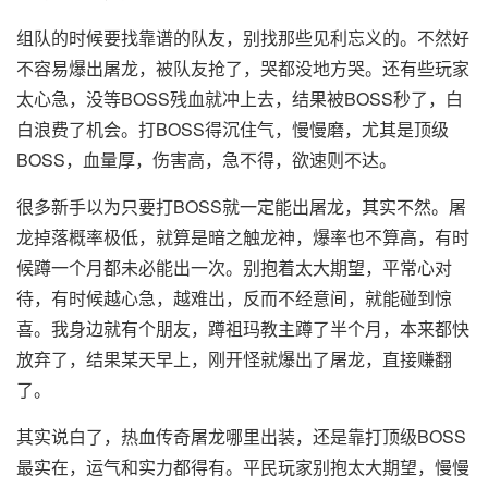
组队的时候要找靠谱的队友，别找那些见利忘义的。不然好
不容易爆出屠龙，被队友抢了，哭都没地方哭。还有些玩家
太心急，没等BOSS残血就冲上去，结果被BOSS秒了，白
白浪费了机会。打BOSS得沉住气，慢慢磨，尤其是顶级
BOSS，血量厚，伤害高，急不得，欲速则不达。
很多新手以为只要打BOSS就一定能出屠龙，其实不然。屠
龙掉落概率极低，就算是暗之触龙神，爆率也不算高，有时
候蹲一个月都未必能出一次。别抱着太大期望，平常心对
待，有时候越心急，越难出，反而不经意间，就能碰到惊
喜。我身边就有个朋友，蹲祖玛教主蹲了半个月，本来都快
放弃了，结果某天早上，刚开怪就爆出了屠龙，直接赚翻
了。
其实说白了，热血传奇屠龙哪里出装，还是靠打顶级BOSS
最实在，运气和实力都得有。平民玩家别抱太大期望，慢慢