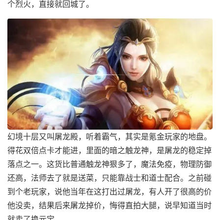
个烈火，直接就回城了。
幻境十层又叫屠龙殿，听着霸气，其实是氪金玩家的地盘。
得花双倍点卡才能进，里面的暗之触龙神，是屠龙的稳定掉
落点之一。这货比普通触龙神狠多了，魔法免疫，物理防御
还高，法师去了就是送菜，只能靠战士和道士配合。之前碰
到个老玩家，说他当年在这打出过屠龙，有人开了很高的价
他没卖，结果后来屠龙掉价，悔得直拍大腿，说早知道当时
就卖了换元宝。