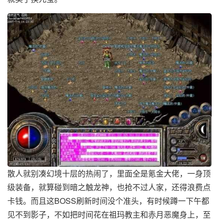
散人就别凑幻境十层的热闹了，里面全是氪金大佬，一身顶
级装备，就算碰到暗之触龙神，也抢不过人家，还得浪费点
卡钱。而且这BOSS刷新时间没个准头，有时候蹲一下午都
见不到影子，不如把时间花在祖玛教主和赤月恶魔身上，至