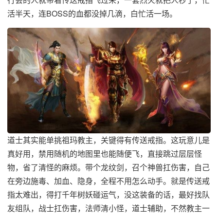
活半天，连BOSS的血都没掉几滴，白忙活一场。
道士其实能单挑祖玛教主，关键得有传送戒指。这玩意儿是
真好用，禁用随机的地图里也能随便飞，直接跳过层层怪
物，省了清怪的麻烦。带个龙纹剑，召个神兽扛伤害，自己
在旁边施毒、加血、隐身，全程不用怎么动手。就是传送戒
指太难出，得打千年树妖碰运气，没这装备的话，最好找队
友组队，战士扛伤害，法师清小怪，道士辅助，不然教主一