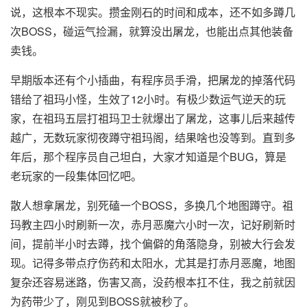
说，这根本不现实。攒金刚石的时间和成本，还不如多蹲几
次BOSS，碰运气捡漏，就算没出屠龙，也能出点其他装备
卖钱。
早期版本还有个小插曲，有程序员手滑，把屠龙的掉落代码
错给了祖玛小怪，生效了12小时。有极少数运气逆天的玩
家，在祖玛五层打祖玛卫士就爆出了屠龙，这事儿后来越传
越广，无数玩家彻夜蹲守祖玛阁，结果啥也没等到。直到多
年后，那个程序员自己坦白，大家才知道是个BUG，算是
老玩家的一段集体回忆吧。
散人想拿屠龙，别死磕一个BOSS，多换几个地图蹲守。祖
玛教主四小时刷新一次，赤月恶魔六小时一次，记好刷新时
间，提前半小时去蹲，找个偏僻的角落隐身，别被大行会发
现。记得多带点疗伤药和太阳水，尤其是打赤月恶魔，地图
复杂还容易迷路，伤害又高，没药根本扛不住，我之前就因
为药带少了，刚见到BOSS就被秒了。