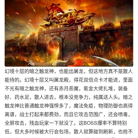
幻境十层的暗之触龙神，也能出屠龙，但这地方真不是散人
能待的。幻境十层又叫屠龙殿，得花双倍点卡才能进，里面
不光有暗之触龙神，还有赤月恶魔，氪金大佬扎堆，装备
好、药水足，散人进去，根本没竞争力，纯属送人头。暗之
触龙神比普通触龙神强悍多了，魔法免疫，物理防御也高得
离谱，战士打起来都费劲，而且它攻击范围广，还会喷毒，
全屏攻击，残血玩家一下就没了。这BOSS爆率不算特别
低，但大多时候被大行会包场，散人就算碰到刷新，也抢不