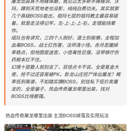
屠龙出装真不用瞎琢磨，我见过太多新手蹲猪洞、沃
玛，蹲到天荒地老也没影，纯纯白费功夫。其实就那
几个高级BOSS能出，祖玛七层的祖玛教主最容易碰
着，就是走法得记牢，左-上-上-上-右，走错能绕晕
你。
组队也有讲究，三四个人刚好，道士别偷懒，全程加
血毒BOSS，战士扛伤害，法师清小怪。赤月恶魔掉
率稳点，但地图是迷宫，小怪毒性巨强，没带够疗伤
药根本扛不住。
幻境十层散人就别去了，双倍点卡不说，全是氪金大
佬，抢不过还容易被PK。卧龙山庄挖尸体出屠龙？概
率低到离谱，不如踏实蹲BOSS。别信私下低价卖屠
龙的，全是骗子，热血传奇屠龙哪里出装，找对
BOSS比啥都强。
热血传奇屠龙哪里出装 主流BOSS掉落及实用玩法