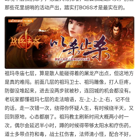
那些花里胡哨的活动产出，踏实打BOSS才是最实在的。
祖玛寺庙七层，算是散人能碰得着的屠龙产出点，但这地方
是真的难闯。前面几层的祖玛卫士、祖玛雕像，打人巨疼，
防御没堆起来，进去没两步就被秒，连回城的机会都没有。
老玩家都懂祖玛七层的走法暗语，左-上-上-上-右，记不住
的话，走一次错一次，绕得你怀疑人生，有时候绕半天，又
回到原地，心态都崩了。祖玛教主刷新时间大概两小时一
次，偶尔会延迟半小时，蹲的时候得带够太阳水和疗伤药，
道士多带点符和毒，战士扛伤害，法师清小怪，配合不好，