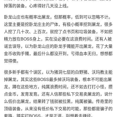
掉落的装备，心疼得好几天没上线。
卧龙山庄也有概率出屠龙，但那概率，低到可以忽略不计。
这里主要是挖卧龙庄主的尸体，有极小概率挖到屠龙，很多
人挖了几十次、上百次，就挖了点书页和垃圾装备，不如把
精力放在BOSS身上，实在没必要在这浪费时间。还有人被
谣言误导，以为卧龙山庄的卧龙手镯能开出屠龙，花了大量
金币收购手镯，最后什么都没开到，亏得血本无归，想想都
觉得傻。
很多新手都有个误区，以为猪洞七层的白野猪、沃玛教主能
掉屠龙，其实这些BOSS最多掉沃玛装备，根本不可能出屠
龙，蹲在这些地方，纯属浪费时间，还不如去打打小怪，攒
点金币，发育发育。还有人信那些私下交易卖屠龙的，说什
么低价出屠龙，结果转了钱就被拉黑，纯属被骗。传奇里的
顶级装备，从来没有低价私下交易的可能，那些都是骗子的
套路，踏实打BOSS，才是正道，别想着走捷径。