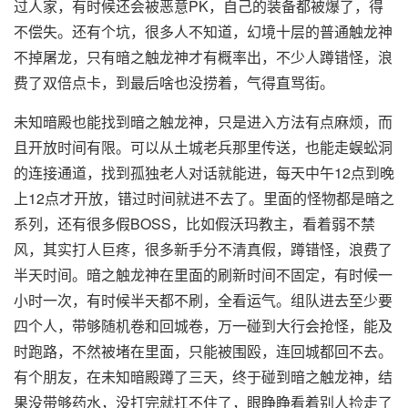
过人家，有时候还会被恶意PK，自己的装备都被爆了，得
不偿失。还有个坑，很多人不知道，幻境十层的普通触龙神
不掉屠龙，只有暗之触龙神才有概率出，不少人蹲错怪，浪
费了双倍点卡，到最后啥也没捞着，气得直骂街。
未知暗殿也能找到暗之触龙神，只是进入方法有点麻烦，而
且开放时间有限。可以从土城老兵那里传送，也能走蜈蚣洞
的连接通道，找到孤独老人对话就能进，每天中午12点到晚
上12点才开放，错过时间就进不去了。里面的怪物都是暗之
系列，还有很多假BOSS，比如假沃玛教主，看着弱不禁
风，其实打人巨疼，很多新手分不清真假，蹲错怪，浪费了
半天时间。暗之触龙神在里面的刷新时间不固定，有时候一
小时一次，有时候半天都不刷，全看运气。组队进去至少要
四个人，带够随机卷和回城卷，万一碰到大行会抢怪，能及
时跑路，不然被堵在里面，只能被围殴，连回城都回不去。
有个朋友，在未知暗殿蹲了三天，终于碰到暗之触龙神，结
果没带够药水，没打完就扛不住了，眼睁睁看着别人捡走了