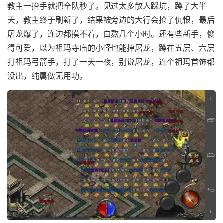
教主一抬手就把全队秒了。见过太多散人踩坑，蹲了大半
天，教主终于刷新了，结果被旁边的大行会抢了仇恨，最后
屠龙爆了，连边都摸不着，白熬几个小时。还有些新手，傻
得可爱，以为祖玛寺庙的小怪也能掉屠龙，蹲在五层、六层
打祖玛弓箭手，打了一天一夜，别说屠龙，连个祖玛首饰都
没出，纯属做无用功。