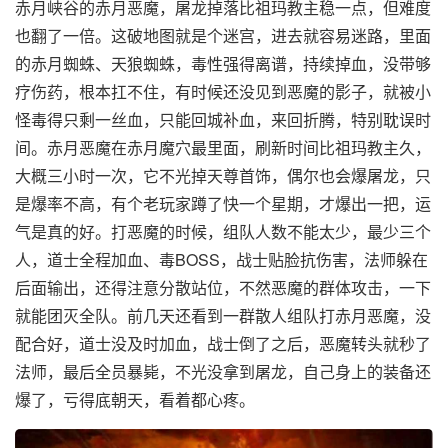
赤月峡谷的赤月恶魔，屠龙掉落比祖玛教主稳一点，但难度
也翻了一倍。这破地图就是个迷宫，进去就容易迷路，里面
的赤月蜘蛛、天狼蜘蛛，毒性强得离谱，持续掉血，没带够
疗伤药，根本扛不住，有时候还没见到恶魔的影子，就被小
怪毒得只剩一丝血，只能回城补血，来回折腾，特别耽误时
间。赤月恶魔在赤月魔穴最里面，刷新时间比祖玛教主久，
大概三小时一次，它不光掉天尊首饰，偶尔也会爆屠龙，只
是爆率不高，有个老玩家蹲了快一个星期，才爆出一把，运
气是真的好。打恶魔的时候，组队人数不能太少，最少三个
人，道士全程加血、毒BOSS，战士贴脸抗伤害，法师躲在
后面输出，还得注意分散站位，不然恶魔的群体攻击，一下
就能团灭全队。前几天还看到一群散人组队打赤月恶魔，没
配合好，道士没及时加血，战士倒了之后，恶魔转头就秒了
法师，最后全员暴毙，不光没拿到屠龙，自己身上的装备还
爆了，亏得底朝天，看着都心疼。