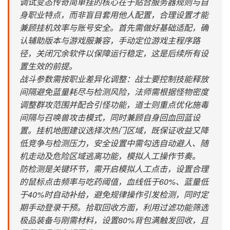
调试变态传奇简单挂的核心在于贴合服务器规则与自
身职业特点，而非盲目套用他人配置，合理设置才能
兼顾挂机效率与账号安全。首先需做好基础适配，确
认辅助版本与游戏服兼容，手动定位游戏主程序路
径，关闭冗余软件以保障运行稳定，这是后续所有设
置生效的前提。
战斗参数需按职业差异化调整：战士要控制技能释放
间隔避免蓝量耗尽与检测风险，法师需根据怪物密度
调整群攻范围并配合引怪功能，道士则重点优化施毒
间隔与召唤兽攻击模式，同时兼顾自身回血回蓝设
置。挂机地图建议选择次热门区域，既保证收益又降
低竞争与检测压力，安全设置中需勾选自动避人、随
机走动及危险区域逃离功能，模拟人工操作节奏。
防检测是关键环节，需开启模拟人工点击，设置合理
的鼠标点击频率与吃药阈值，血线低于60%、蓝量低
于40%时自动补给，避免规律操作引发检测，同时定
期手动登录干预。拾取回收方面，利用过滤功能筛选
极品装备与刚需材料，设置80%背包满触发回收，且