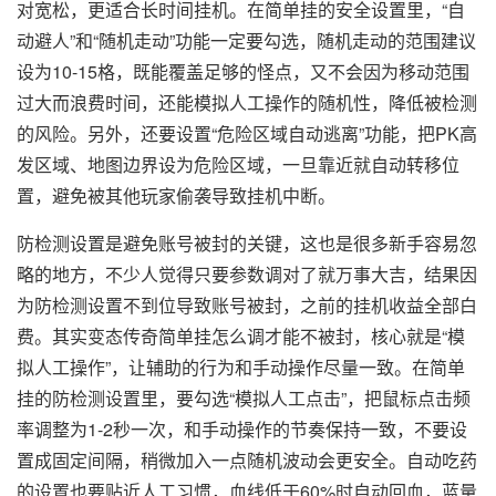
对宽松，更适合长时间挂机。在简单挂的安全设置里，“自
动避人”和“随机走动”功能一定要勾选，随机走动的范围建议
设为10-15格，既能覆盖足够的怪点，又不会因为移动范围
过大而浪费时间，还能模拟人工操作的随机性，降低被检测
的风险。另外，还要设置“危险区域自动逃离”功能，把PK高
发区域、地图边界设为危险区域，一旦靠近就自动转移位
置，避免被其他玩家偷袭导致挂机中断。
防检测设置是避免账号被封的关键，这也是很多新手容易忽
略的地方，不少人觉得只要参数调对了就万事大吉，结果因
为防检测设置不到位导致账号被封，之前的挂机收益全部白
费。其实变态传奇简单挂怎么调才能不被封，核心就是“模
拟人工操作”，让辅助的行为和手动操作尽量一致。在简单
挂的防检测设置里，要勾选“模拟人工点击”，把鼠标点击频
率调整为1-2秒一次，和手动操作的节奏保持一致，不要设
置成固定间隔，稍微加入一点随机波动会更安全。自动吃药
的设置也要贴近人工习惯，血线低于60%时自动回血，蓝量