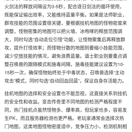
火剑法的释放间隔设为3-5秒，配合逐日剑法的循环使用，
既能保证输出效率，又能维持蓝量平衡。如果是法师职业，
群攻技能的范围设置很关键，要根据挂机地图的怪物密度来
调整，怪物密集的地图可以把火墙、冰咆哮的释放范围调
大，同时勾选“自动走位引怪”功能，让怪物聚集后再释放群
攻，提升打怪效率；而怪物分散的地图则要缩小技能范围，
减少空放技能的情况，避免浪费蓝量。道士职业则要重点调
整召唤兽的跟随模式和施毒间隔，施毒技能建议设置为10-
15秒一次，确保怪物始终处于中毒状态，召唤兽选择“主动
攻击”模式，同时勾选“自动回血回蓝”，保证自身存活能力。
挂机地图的选择和安全设置也不能忽视，这直接关系到挂机
的安全性和收益。变态传奇里不同地图的检测严格程度不
同，热门挂机点虽然怪物多、爆率高，但玩家也多，容易发
生PK，而且服务器检测也更严格。老玩家通常会选择次热
门地图，这类地图怪物密度适中，竞争压力小，检测机制相