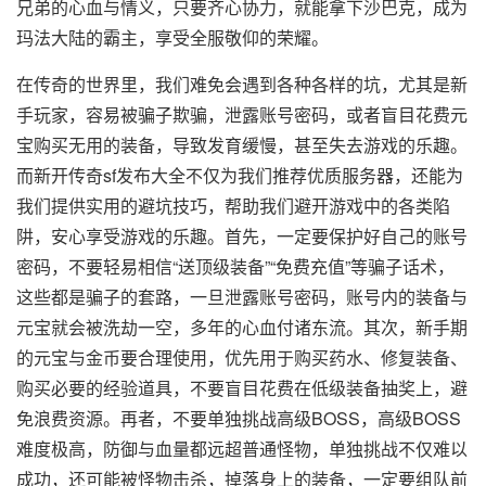
兄弟的心血与情义，只要齐心协力，就能拿下沙巴克，成为
玛法大陆的霸主，享受全服敬仰的荣耀。
在传奇的世界里，我们难免会遇到各种各样的坑，尤其是新
手玩家，容易被骗子欺骗，泄露账号密码，或者盲目花费元
宝购买无用的装备，导致发育缓慢，甚至失去游戏的乐趣。
而新开传奇sf发布大全不仅为我们推荐优质服务器，还能为
我们提供实用的避坑技巧，帮助我们避开游戏中的各类陷
阱，安心享受游戏的乐趣。首先，一定要保护好自己的账号
密码，不要轻易相信“送顶级装备”“免费充值”等骗子话术，
这些都是骗子的套路，一旦泄露账号密码，账号内的装备与
元宝就会被洗劫一空，多年的心血付诸东流。其次，新手期
的元宝与金币要合理使用，优先用于购买药水、修复装备、
购买必要的经验道具，不要盲目花费在低级装备抽奖上，避
免浪费资源。再者，不要单独挑战高级BOSS，高级BOSS
难度极高，防御与血量都远超普通怪物，单独挑战不仅难以
成功，还可能被怪物击杀，掉落身上的装备，一定要组队前