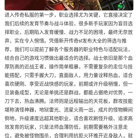
进入传奇私服的第一步，职业选择尤为关键，它直接决定了
我们后续的发育节奏与战斗体验，很多新手玩家因为盲目选
择职业，后期陷入发育缓慢、战力不足的困境，最终无奈放
弃，实在令人惋惜。凭借新开传奇sf发布大全的筛选与推
荐，我们可以提前了解各个服务器的职业特色与适配玩法，
结合自己的游戏习惯做出最适合的选择。战士依旧是那个血
厚防高的近战王者，操作简单粗暴，不需要复杂的走位与技
能搭配，只需手握大刀，直面敌人，用力量诠释热血，适合
喜欢硬刚、享受近战快感的玩家，前期或许升级稍慢，但一
旦装备成型，无论是单挑还是群战，都能占据绝对优势，一
刀下去，热血沸腾。法师则是远程输出的天花板，群攻技能
堪称清怪神器，地狱雷光、流星火雨一出，成片的怪物瞬间
倒地，升级速度远超其他职业，适合喜欢刷怪升级、追求高
效发育的玩家，只是法师血薄防低，前期需要格外注意走
位，避免被怪物围杀，合理利用抗拒火环推开近身敌人，就