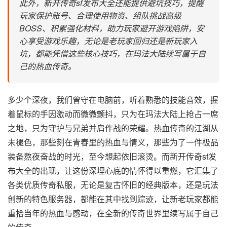
此外，新开传奇sf发布大全还能提供避坑技巧，提醒
玩家保护账号、合理使用物资、组队挑战高级
BOSS、积累强化材料，助力玩家避开游戏陷阱，安
心享受游戏乐趣，无论是老玩家回归还是新玩家入
坑，都能凭借这些核心技巧，在玛法大陆续写属于自
己的热血传奇。
多少个深夜，我们曾守在电脑前，听着熟悉的技能音效，握
着鼠标的手因激动而微微颤抖，只为在玛法大陆上抢占一席
之地，只为守护与兄弟并肩作战的荣耀。热血传奇的江湖从
未褪色，那些刻在青春里的热血与情义，那些为了一件极品
装备熬夜奋战的时光，至今想起依旧滚烫。而新开传奇sf发
布大全的出现，让这份深埋心底的情怀得以重燃，它汇集了
各类优质传奇私服，无论是复古怀旧的经典版本，还是玩法
创新的特色服务器，都能在其中找到踪迹，让新老玩家都能
重拾当年的热血与感动，在全新的传奇世界里续写属于自己