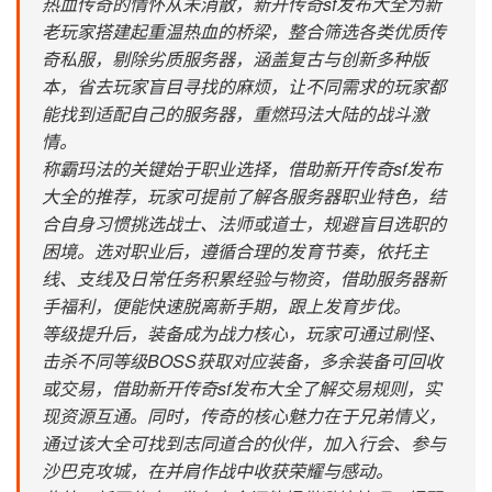
热血传奇的情怀从未消散，新开传奇sf发布大全为新
老玩家搭建起重温热血的桥梁，整合筛选各类优质传
奇私服，剔除劣质服务器，涵盖复古与创新多种版
本，省去玩家盲目寻找的麻烦，让不同需求的玩家都
能找到适配自己的服务器，重燃玛法大陆的战斗激
情。
称霸玛法的关键始于职业选择，借助新开传奇sf发布
大全的推荐，玩家可提前了解各服务器职业特色，结
合自身习惯挑选战士、法师或道士，规避盲目选职的
困境。选对职业后，遵循合理的发育节奏，依托主
线、支线及日常任务积累经验与物资，借助服务器新
手福利，便能快速脱离新手期，跟上发育步伐。
等级提升后，装备成为战力核心，玩家可通过刷怪、
击杀不同等级BOSS获取对应装备，多余装备可回收
或交易，借助新开传奇sf发布大全了解交易规则，实
现资源互通。同时，传奇的核心魅力在于兄弟情义，
通过该大全可找到志同道合的伙伴，加入行会、参与
沙巴克攻城，在并肩作战中收获荣耀与感动。