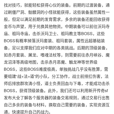
找对技巧，就能轻松获得心仪的装备。前期的过渡装备，通
过刷僵尸洞、骷髅洞的小怪就能获得，这些装备虽然属性一
般，但足以满足前期的发育需求，多余的装备还能回收获得
金币与声望，用于兑换其他物资。中期装备可以前往沃玛寺
庙、祖玛寺庙，击杀沃玛卫士、祖玛教主等BOSS，这些
BOSS有概率掉落沃玛套装、祖玛套装，属性远超基础装
备，足以支撑我们应对中期的各类挑战。后期的顶级装备，
如赤月套装、屠龙、嗜魂法杖等，则需要前往赤月峡谷、魔
龙沼泽等高级地图，击杀赤月恶魔、触龙神等世界级
BOSS，这些BOSS难度极高，单独挑战几乎没有胜算，需
要组建“战+法+道”的小队，分工协作，战士前排扛伤害，法
师后排放群攻清小怪，道士负责回血与下毒，才能成功击杀
BOSS，获得顶级装备。此外，我们还可以利用新开传奇sf
发布大全了解各个服务器的装备交易规则，通过交易行出售
自己多余的装备与材料，换取自己需要的装备，实现资源互
通，快速提升自己的战力。