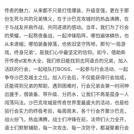
传奇的魅力，从来都不只是打怪爆装、升级变强，更在于那
份生死与共的兄弟情义，在于沙巴克攻城时的热血沸腾，在
于与战友并肩作战、共同进退的感动。当年，我们为了行会
的荣耀，一起熬夜备战，一起冲锋陷阵，哪怕遍体鳞伤，也
从未退缩；哪怕装备掉落，也依旧坚守阵地，那句“一局游
戏，终身兄弟”，是我们心中最坚定的信仰。如今，借助新
开传奇sf发布大全，我们依旧能找到志同道合的兄弟，加入
活跃的行会，一起组队打BOSS、一起参与行会活动、一起
争夺沙巴克城主之位。加入行会后，不仅能获得行会加成，
还能得到兄弟的帮助，遇到困难时，行会兄弟会第一时间伸
出援手，借装备、带升级、分药水，让我们不再是孤身一人
闯荡玛法。沙巴克攻城是传奇世界里最盛大的活动，也是检
验行会实力的终极考验，每周周末，各个行会齐聚沙巴克，
战火纷飞，热血沸腾，战士们冲锋在前，法师们火力全开，
道士们默默辅助，每一次攻击、每一次防守，都凝聚着行会